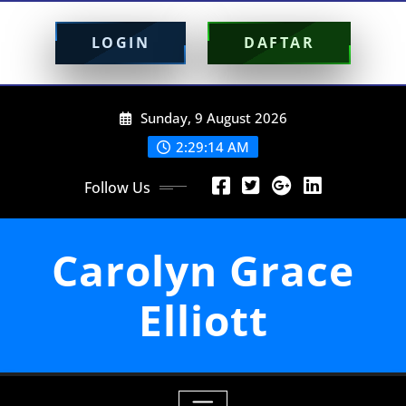
LOGIN
DAFTAR
Skip
Sunday, 9 August 2026
to
content
2:29:15 AM
Follow Us
Carolyn Grace
Elliott