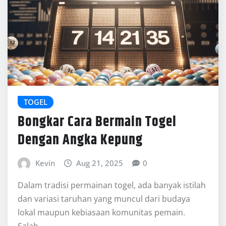
TOGEL
Bongkar Cara Bermain Togel
Dengan Angka Kepung
Kevin
Aug 21, 2025
0
Dalam tradisi permainan togel, ada banyak istilah
dan variasi taruhan yang muncul dari budaya
lokal maupun kebiasaan komunitas pemain.
Salah…