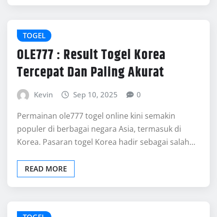
TOGEL
OLE777 : Result Togel Korea
Tercepat Dan Paling Akurat
Kevin
Sep 10, 2025
0
Permainan ole777 togel online kini semakin
populer di berbagai negara Asia, termasuk di
Korea. Pasaran togel Korea hadir sebagai salah…
READ MORE
TOGEL