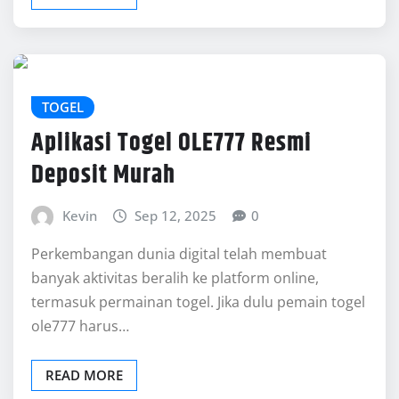
TOGEL
Aplikasi Togel OLE777 Resmi
Deposit Murah
Kevin
Sep 12, 2025
0
Perkembangan dunia digital telah membuat
banyak aktivitas beralih ke platform online,
termasuk permainan togel. Jika dulu pemain togel
ole777 harus…
READ MORE