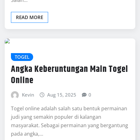
READ MORE
TOGEL
Angka Keberuntungan Main Togel
Online
Kevin
Aug 15, 2025
0
Togel online adalah salah satu bentuk permainan
judi yang semakin populer di kalangan
masyarakat. Sebagai permainan yang bergantung
pada angka,…