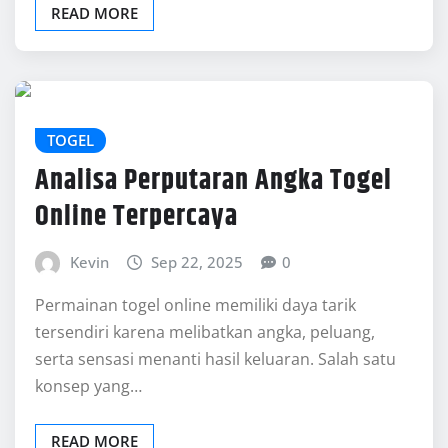
READ MORE
TOGEL
Analisa Perputaran Angka Togel
Online Terpercaya
Kevin
Sep 22, 2025
0
Permainan togel online memiliki daya tarik
tersendiri karena melibatkan angka, peluang,
serta sensasi menanti hasil keluaran. Salah satu
konsep yang…
READ MORE