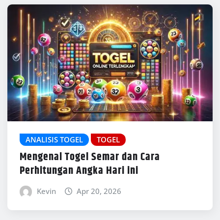
ANALISIS TOGEL
TOGEL
Mengenal Togel Semar dan Cara
Perhitungan Angka Hari ini
Kevin
Apr 20, 2026