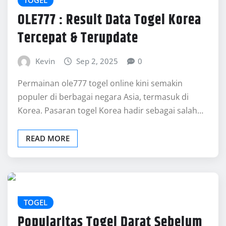
OLE777 : Result Data Togel Korea
Tercepat & Terupdate
Kevin
Sep 2, 2025
0
Permainan ole777 togel online kini semakin
populer di berbagai negara Asia, termasuk di
Korea. Pasaran togel Korea hadir sebagai salah…
READ MORE
TOGEL
Popularitas Togel Darat Sebelum