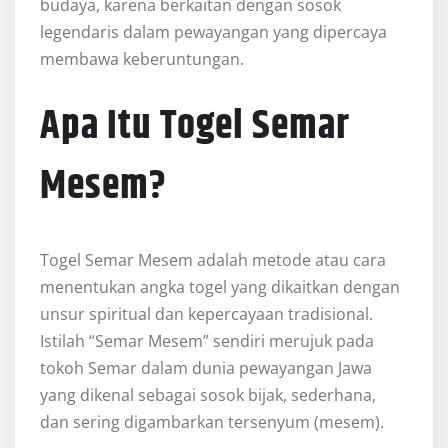
budaya, karena berkaitan dengan sosok
legendaris dalam pewayangan yang dipercaya
membawa keberuntungan.
Apa Itu Togel Semar
Mesem?
Togel Semar Mesem adalah metode atau cara
menentukan angka togel yang dikaitkan dengan
unsur spiritual dan kepercayaan tradisional.
Istilah “Semar Mesem” sendiri merujuk pada
tokoh Semar dalam dunia pewayangan Jawa
yang dikenal sebagai sosok bijak, sederhana,
dan sering digambarkan tersenyum (mesem).