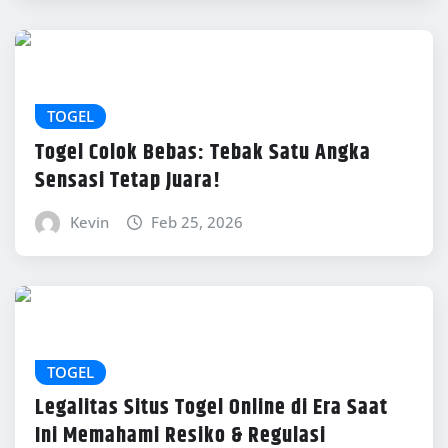
TOGEL
Togel Colok Bebas: Tebak Satu Angka
Sensasi Tetap Juara!
Kevin
Feb 25, 2026
TOGEL
Legalitas Situs Togel Online di Era Saat
Ini Memahami Resiko & Regulasi