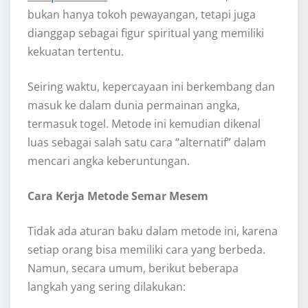
bukan hanya tokoh pewayangan, tetapi juga
dianggap sebagai figur spiritual yang memiliki
kekuatan tertentu.
Seiring waktu, kepercayaan ini berkembang dan
masuk ke dalam dunia permainan angka,
termasuk togel. Metode ini kemudian dikenal
luas sebagai salah satu cara “alternatif” dalam
mencari angka keberuntungan.
Cara Kerja Metode Semar Mesem
Tidak ada aturan baku dalam metode ini, karena
setiap orang bisa memiliki cara yang berbeda.
Namun, secara umum, berikut beberapa
langkah yang sering dilakukan: