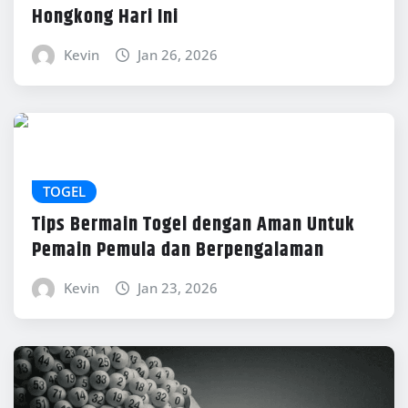
Hongkong Hari Ini
Kevin
Jan 26, 2026
TOGEL
Tips Bermain Togel dengan Aman Untuk
Pemain Pemula dan Berpengalaman
Kevin
Jan 23, 2026