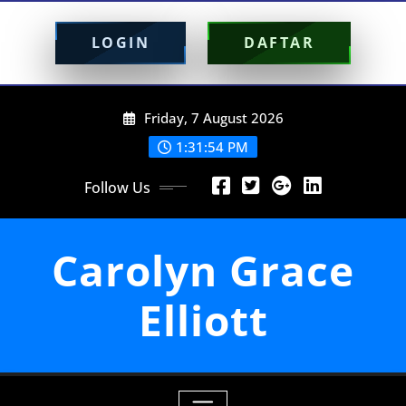
LOGIN
DAFTAR
Skip
Friday, 7 August 2026
to
content
1:31:55 PM
Follow Us
Carolyn Grace
Elliott