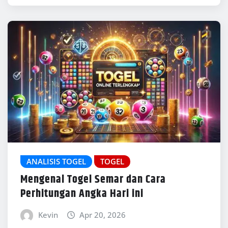
ANALISIS TOGEL
TOGEL
Mengenal Togel Semar dan Cara
Perhitungan Angka Hari ini
Kevin
Apr 20, 2026
TOGEL
Jadwal Live Draw Togel China Lengkap
Dan Terpercaya Hari Ini