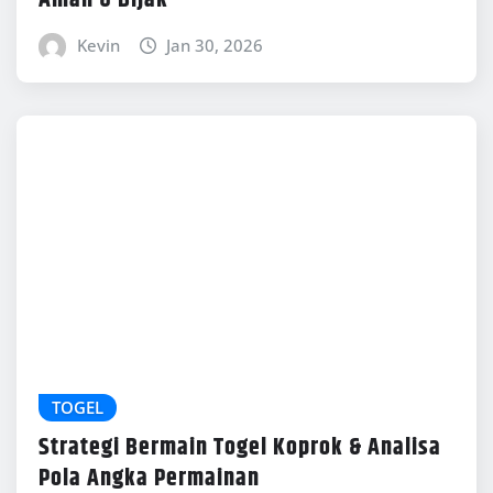
Kevin
Jan 30, 2026
TOGEL
Strategi Bermain Togel Koprok & Analisa
Pola Angka Permainan