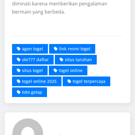
diminati karena memberikan pengalaman
bermain yang berbeda.
agen togel
link resmi togel
ole777 daftar
situs taruhan
situs togel
togel online
togel online 2025
togel terpercaya
toto gelap
Kevin