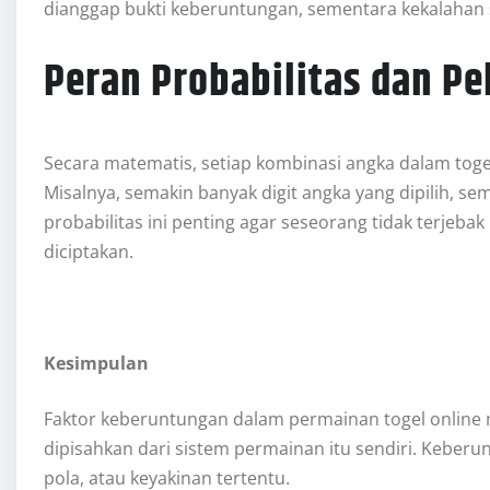
dianggap bukti keberuntungan, sementara kekalahan s
Peran Probabilitas dan P
Secara matematis, setiap kombinasi angka dalam togel
Misalnya, semakin banyak digit angka yang dipilih, s
probabilitas ini penting agar seseorang tidak terjeba
diciptakan.
Kesimpulan
Faktor keberuntungan dalam permainan togel online
dipisahkan dari sistem permainan itu sendiri. Keberun
pola, atau keyakinan tertentu.