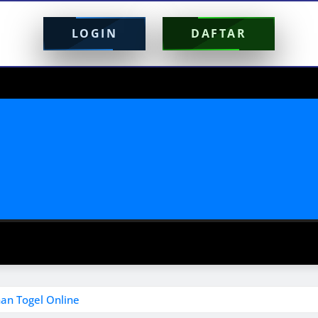
LOGIN
DAFTAR
an Togel Online