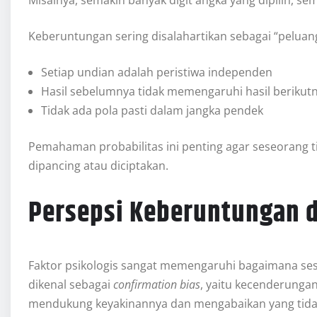
Keberuntungan sering disalahartikan sebagai “peluang
Setiap undian adalah peristiwa independen
Hasil sebelumnya tidak memengaruhi hasil berikut
Tidak ada pola pasti dalam jangka pendek
Pemahaman probabilitas ini penting agar seseorang t
dipancing atau diciptakan.
Persepsi Keberuntungan d
Faktor psikologis sangat memengaruhi bagaimana 
dikenal sebagai
confirmation bias
, yaitu kecenderunga
mendukung keyakinannya dan mengabaikan yang tida