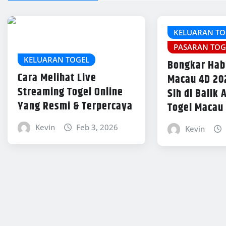
KELUARAN TO
PASARAN TOG
KELUARAN TOGEL
Bongkar Hab
Cara Melihat Live
Macau 4D 20
Streaming Togel Online
Sih di Balik
Yang Resmi & Terpercaya
Togel Macau 
Kevin
Feb 3, 2026
Kevin