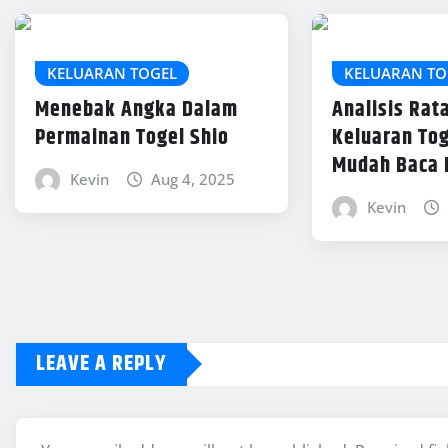
KELUARAN TOGEL
KELUARAN TO
Menebak Angka Dalam
Analisis Rat
Permainan Togel Shio
Keluaran Tog
Mudah Baca 
Kevin
Aug 4, 2025
Kevin
LEAVE A REPLY