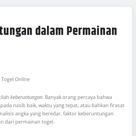
tungan dalam Permainan
tilah
keberuntungan
. Banyak orang percaya bahwa
ada nasib baik, waktu yang tepat, atau bahkan firasat
analisis angka yang beredar, faktor keberuntungan
n dari permainan togel.