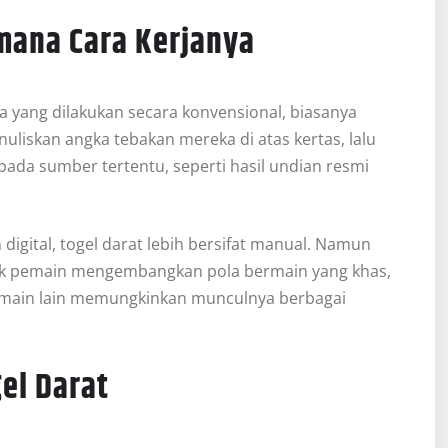
imana Cara Kerjanya
 yang dilakukan secara konvensional, biasanya
liskan angka tebakan mereka di atas kertas, lalu
da sumber tertentu, seperti hasil undian resmi
digital, togel darat lebih bersifat manual. Namun
yak pemain mengembangkan pola bermain yang khas,
emain lain memungkinkan munculnya berbagai
el Darat