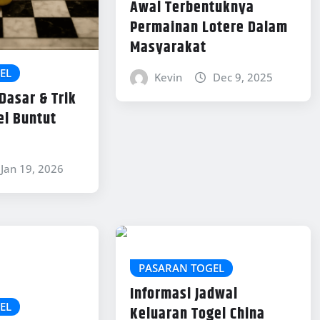
Awal Terbentuknya
Permainan Lotere Dalam
Masyarakat
EL
Kevin
Dec 9, 2025
asar & Trik
el Buntut
Jan 19, 2026
PASARAN TOGEL
Informasi Jadwal
EL
Keluaran Togel China