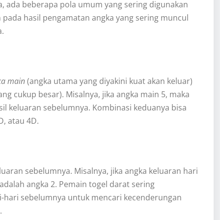
a, ada beberapa pola umum yang sering digunakan
an pada hasil pengamatan angka yang sering muncul
.
ka main
(angka utama yang diyakini kuat akan keluar)
g cukup besar). Misalnya, jika angka main 5, maka
hasil keluaran sebelumnya. Kombinasi keduanya bisa
D, atau 4D.
eluaran sebelumnya. Misalnya, jika angka keluaran hari
adalah angka 2. Pemain togel darat sering
ri-hari sebelumnya untuk mencari kecenderungan
.