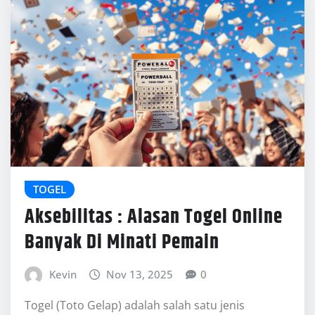
TOGEL
Aksebilitas : Alasan Togel Online
Banyak Di Minati Pemain
Kevin
Nov 13, 2025
0
Togel (Toto Gelap) adalah salah satu jenis