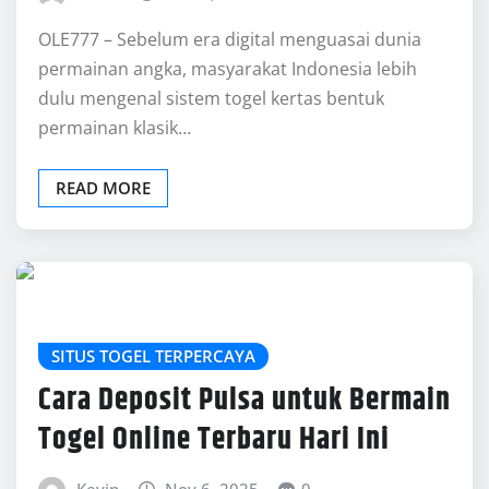
OLE777 – Sebelum era digital menguasai dunia
permainan angka, masyarakat Indonesia lebih
dulu mengenal sistem togel kertas bentuk
permainan klasik…
READ MORE
SITUS TOGEL TERPERCAYA
Cara Deposit Pulsa untuk Bermain
Togel Online Terbaru Hari Ini
Kevin
Nov 6, 2025
0