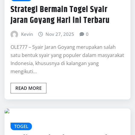
Strategi Bermain Togel Syair
Jaran Goyang Hari ini Terbaru
Kevin
Nov 27, 2025
0
OLE777 – Syair Jaran Goyang merupakan salah
satu bentuk syair yang populer dalam masyarakat
Indonesia, khususnya di kalangan yang
mengikuti…
READ MORE
TOGEL